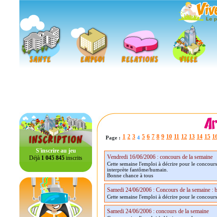
1
2
3
5
6
7
8
9
10
11
12
13
14
15
1
Page :
4
S'inscrire au jeu
Vendredi 16/06/2006 : concours de la semaine
Déjà
1 045 845
inscrits
Cette semaine l'emploi à décrire pour le concour
interprète fantôme/humain.
Bonne chance à tous
Samedi 24/06/2006 : Concours de la semaine : b
Cette semaine l'emploi à décrire pour le concour
Samedi 24/06/2006 : concours de la semaine