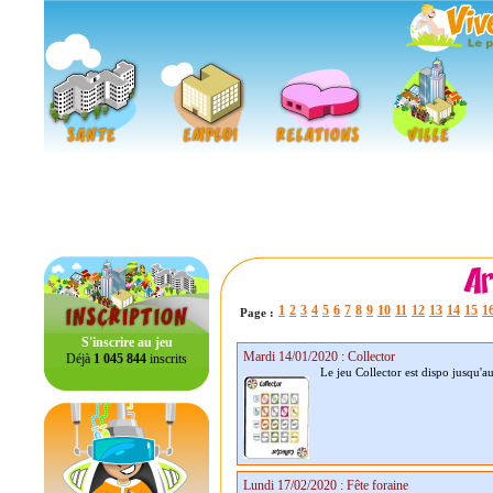
1
2
3
4
5
6
7
8
9
10
11
12
13
14
15
1
Page :
S'inscrire au jeu
Mardi 14/01/2020 : Collector
Déjà
1 045 844
inscrits
Le jeu Collector est dispo jusqu'au
Lundi 17/02/2020 : Fête foraine