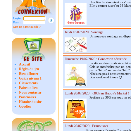
Une fête foraine vient de s'ins
Elle y restera jusqu'au 03 Mars
Login :
Pass :
Mot de passe oublié ?
Jeudi 16/07/2020 : Sondage
Un nouveau sondage est dispo
Dimanche 19/07/2020 : Connexion sécurisée
Le site est désormais sécurisé v
Accueil
Cela se matérialise par un peti
Règles du jeu
par le "https" au lieu du "http".
Bien débuter
N'hésitez pas à nous contacter
Bon week-end à tous 😉
Guide niveau 1
Classements
Faire un lien
Nous contacter
Lundi 20/07/2020 : -30% au Happy's Market !
Partenaires
Profitez de-30% sur tous les o
Histoire du site
Goodies
Lundi 20/07/2020 : Frimousses
Nous venons d'ajouter 7 nouvelle