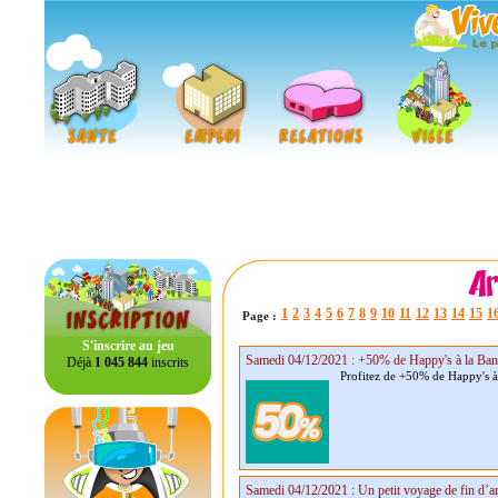
1
2
3
4
5
6
7
8
9
10
11
12
13
14
15
1
Page :
S'inscrire au jeu
Samedi 04/12/2021 : +50% de Happy's à la Ba
Déjà
1 045 844
inscrits
Profitez de +50% de Happy's à
Samedi 04/12/2021 : Un petit voyage de fin d’a