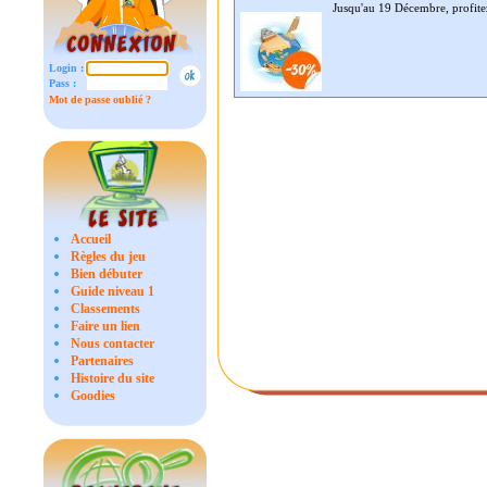
Jusqu'au 19 Décembre, profite
Login :
Pass :
Mot de passe oublié ?
Accueil
Règles du jeu
Bien débuter
Guide niveau 1
Classements
Faire un lien
Nous contacter
Partenaires
Histoire du site
Goodies