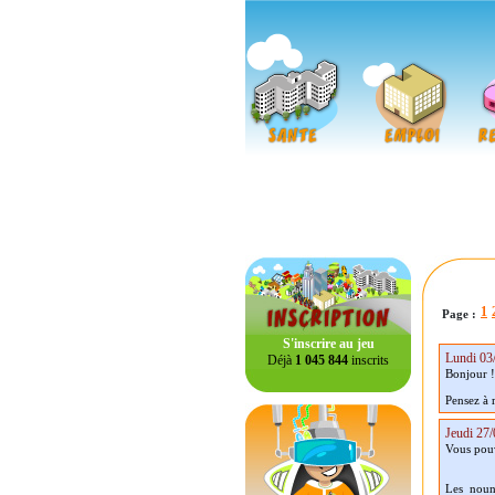
1
Page :
S'inscrire au jeu
Lundi 03/
Déjà
1 045 844
inscrits
Bonjour !
Pensez à 
Jeudi 27/
Vous pouv
Les noun