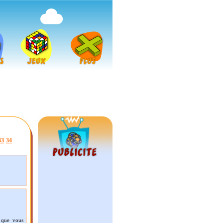
33
34
 que vous