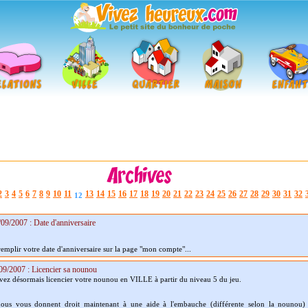
2
3
4
5
6
7
8
9
10
11
13
14
15
16
17
18
19
20
21
22
23
24
25
26
27
28
29
30
31
32
12
09/2007 : Date d'anniversaire
remplir votre date d'anniversaire sur la page "mon compte"...
09/2007 : Licencier sa nounou
ez désormais licencier votre nounou en VILLE à partir du niveau 5 du jeu.
ous vous donnent droit maintenant à une aide à l'embauche (différente selon la nounou)