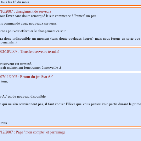
 tous les 15 du mois.
/10/2007 : changement de serveurs
s l'avez sans doute remarqué le site commence à "ramer" un peu.
ns commandé deux nouveaux serveurs.
rons pouvoir effectuer le changement ce soir.
era donc indisponible un moment (sans doute quelques heures) mais nous ferons en sorte que
penalisés ;)
03/10/2007 : Transfert serveurs terminé
rt serveur est terminé.
vrait maintenant fonctionner à merveille ;)
07/11/2007 : Retour du jeu Star Ac'
 tous,
ar Ac' est de nouveau disponible.
 qui ne s'en souviennent pas, il faut choisir l'élève que vous pensez voir partir durant le prim
 tous
/12/2007 : Page "mon compte" et parrainage