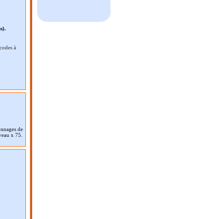
s).
 codes à
onnages de
veau x 75.