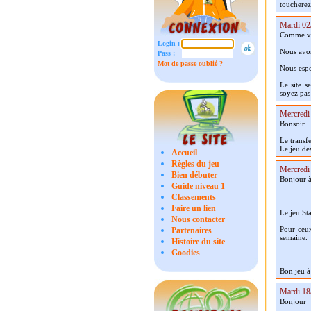
toucherez
Mardi 02
Comme vou
Login :
Nous avo
Pass :
Mot de passe oublié ?
Nous espe
Le site s
soyez pas 
Mercredi 
Bonsoir
Le transfe
Le jeu de
Accueil
Règles du jeu
Mercredi 
Bien débuter
Bonjour à
Guide niveau 1
Classements
Faire un lien
Le jeu St
Nous contacter
Pour ceux
Partenaires
semaine.
Histoire du site
Goodies
Bon jeu à
Mardi 18
Bonjour