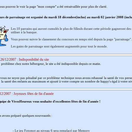
s pouvez le voir la page "mon compte" a été retraivaillée pour plus de clarté.
rs de parrainage est organisé du mardi 18 décembre(inclus) au mardi 02 janvier 2008 (inclu
Les 10 parrains qui auront cumulés le plus de filleuls durant cette période gagneront des
utiliser à la banque.
Vous pouvez suivre le classement du concours en temps réel depuis la page "parrainage".
Les gains de parrainage sont également augmentés pour tout le monde.
26/12/2007 : Indisponibilité du site
n problème chez notre hébergeur, le site a été indisponible depuis ce matin.
vous ne soyez pas pénalisé par ce problème technique nous avons rehaussé la santé de vos pers
, la santé des enfants au maximum et ajouté à votre compte un nombre de happy's égal à votre ni
12/2007 : Joyeuses fêtes de fin d'année
quipe de VivezHeureux vous souhaite d'excellentes fêtes de fin d'année !
 avons préparé quelques nouveautés :
- Le jeu Fotomot au niveau 6 sera remplacé par Memory