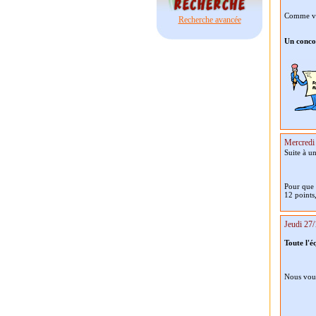
Comme vou
Recherche avancée
Un concou
Mercredi 
Suite à u
Pour que 
12 points
Jeudi 27/
Toute l'é
Nous vous