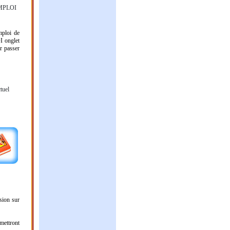
 EMPLOI
mploi de
I onglet
r passer
tuel
sion sur
mettront