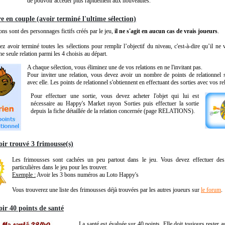
de pouvoir accéder plus rapidement aux nouveautés.
e en couple (avoir terminé l'ultime sélection)
ions sont des personnages fictifs créés par le jeu,
il ne s'agit en aucun cas de vrais joueurs
.
z avoir terminé toutes les sélections pour remplir l’objectif du niveau, c'est-à-dire qu’il ne 
ne seule relation parmi les 4 choisis au départ.
A chaque sélection, vous éliminez une de vos relations en ne l'invitant pas.
Pour inviter une relation, vous devez avoir un nombre de points de relationnel s
avec elle. Les points de relationnel s'obtiennent en effectuant des sorties avec vos re
Pour effectuer une sortie, vous devez acheter l'objet qui lui est
nécessaire au Happy's Market rayon Sorties puis effectuer la sortie
depuis la fiche détaillée de la relation concernée (page RELATIONS).
oir trouvé 3 frimousse(s)
Les frimousses sont cachées un peu partout dans le jeu. Vous devez effectuer des
particulières dans le jeu pour les trouver.
Exemple :
Avoir les 3 bons numéros au Loto Happy's
Vous trouverez une liste des frimousses déjà trouvées par les autres joueurs sur
le forum
.
oir 40 points de santé
La santé est évaluée sur 40 points. Elle doit toujours rester 