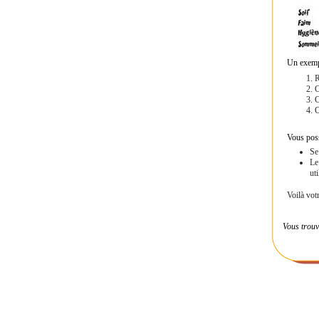
Un exempl
R
C
C
C
Vous poss
Se
Le
ut
Voilà vot
Vous trouv