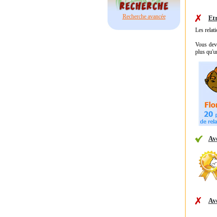
Recherche avancée
Etr
Les relat
Vous deve
plus qu'u
Av
Av