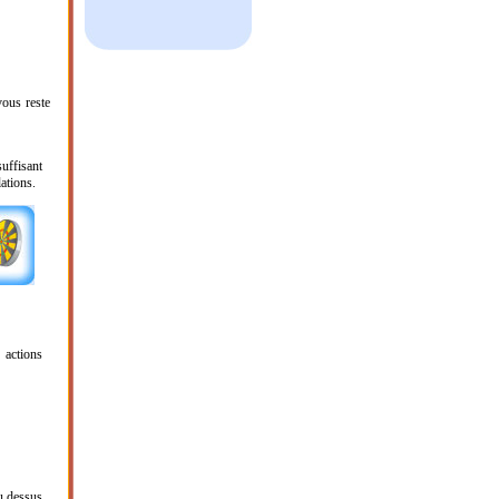
vous reste
uffisant
lations.
 actions
au dessus