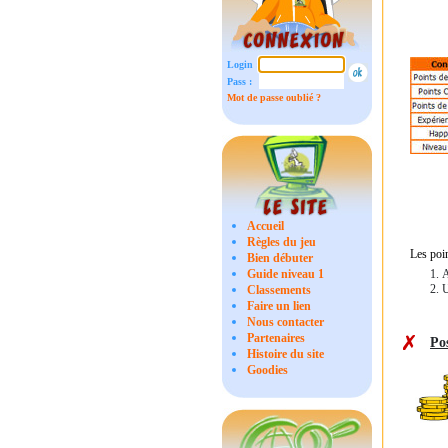
Login :
Pass :
Mot de passe oublié ?
Accueil
Règles du jeu
Les poin
Bien débuter
Guide niveau 1
A
U
Classements
Faire un lien
Nous contacter
Partenaires
Po
Histoire du site
Goodies