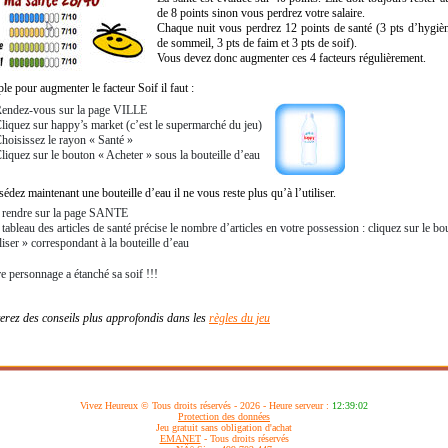
de 8 points sinon vous perdrez votre salaire.
Chaque nuit vous perdrez 12 points de santé (3 pts d’hygièn
de sommeil, 3 pts de faim et 3 pts de soif).
Vous devez donc augmenter ces 4 facteurs régulièrement.
e pour augmenter le facteur Soif il faut :
endez-vous sur la page VILLE
liquez sur happy’s market (c’est le supermarché du jeu)
hoisissez le rayon « Santé »
liquez sur le bouton « Acheter » sous la bouteille d’eau
édez maintenant une bouteille d’eau il ne vous reste plus qu’à l’utiliser.
 rendre sur la page SANTE
 tableau des articles de santé précise le nombre d’articles en votre possession : cliquez sur le bo
iliser » correspondant à la bouteille d’eau
re personnage a étanché sa soif !!!
erez des conseils plus approfondis dans les
règles du jeu
Vivez Heureux © Tous droits réservés - 2026 - Heure serveur :
12:39:03
Protection des données
Jeu gratuit sans obligation d'achat
EMANET
- Tous droits réservés