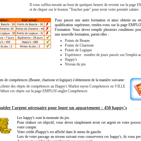
Il vous suffira ensuite au bout de quelques heures de revenir sur la page
et de cliquer sur le bouton "Toucher paie" pour avoir votre premièr salaire.
Pour passer une autre formation et ainsi obtenir un e
qualification supérieure, rendez-vous sur la page EMPLO
Formation. Vous devez remplir plusieurs conditions pou
une nouvelle formation, parmi elles :
Points de Beaute
Points de Charisme
Points de Logique
Expérience : nombre de jours passés sur l'emploi ac
Happy's
Niveau du jeu
ts de compétences (Beaute, charisme et logique) s'obtiennent de la manière suivante :
cheter des objets de compétences au Happy's Market rayon Compétences en VILLE
tiliser ces objets sur la page EMPLOI onglet Compétences
sséder l'argent nécessaire pour louer un appartement : 450 happy's
Les happy's sont la monnaie du jeu.
Pour réaliser cet objectif, vous devez simplement avoir cet argent en votre posses
votre compte.
Votre crédit d'happy's est affiché dans le menu de gauche.
Lors de votre passage au niveau suivant vous conserverez ces happy's, ils vous per