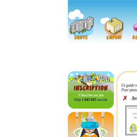
Ce guide v
Pour passe
S'inscrire au jeu
Av
Déjà
1 045 845
inscrits