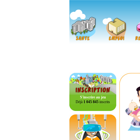
S'inscrire au jeu
Déjà
1 045 845
inscrits