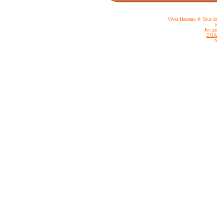
Vivez Heureux © Tous dro
Jeu gr
EMA
N