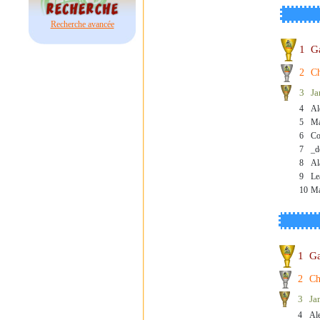
Recherche avancée
1
G
2
Ch
3
J
4
Al
5
Ma
6
Co
7
_d
8
Al
9
Le
10
Ma
1
Ga
2
Ch
3
Ja
4
Al