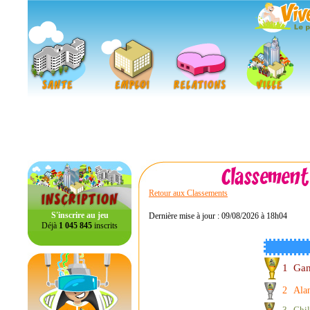
Retour aux Classements
S'inscrire au jeu
Dernière mise à jour : 09/08/2026 à 18h04
Déjà
1 045 845
inscrits
1
Ga
2
Ala
3
Chi