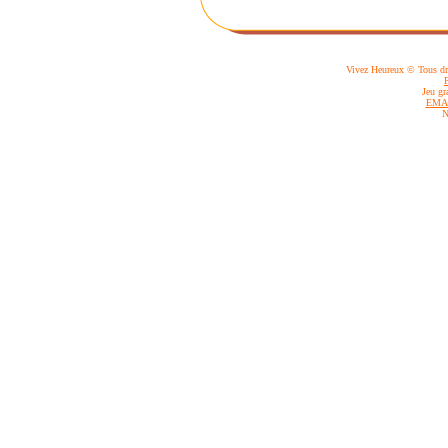
Vivez Heureux © Tous dro
Jeu gr
EMA
N