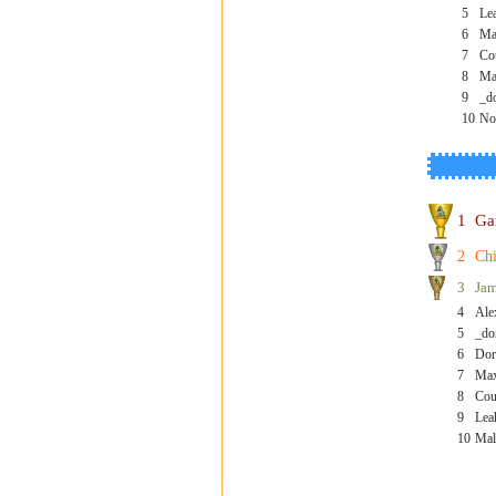
5
Le
6
Ma
7
Co
8
Ma
9
_d
10
No
1
Ga
2
Chi
3
Ja
4
Ale
5
_do
6
Dor
7
Max
8
Cou
9
Lea
10
Mal