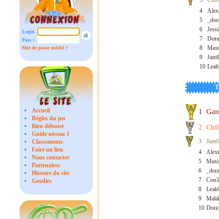
4
Ale
5
_do
6
Jess
Login :
7
Dor
Pass :
8
Max
Mot de passe oublié ?
9
Jam
10
Lea
T
Accueil
1
Gan
Règles du jeu
Bien débuter
2
Chil
Guide niveau 1
3
Jam
Classements
Faire un lien
4
Alex
Nous contacter
5
Maxi
Partenaires
6
_dor
Histoire du site
7
Cou3
Goodies
8
Leah
9
Mala
10
Dora