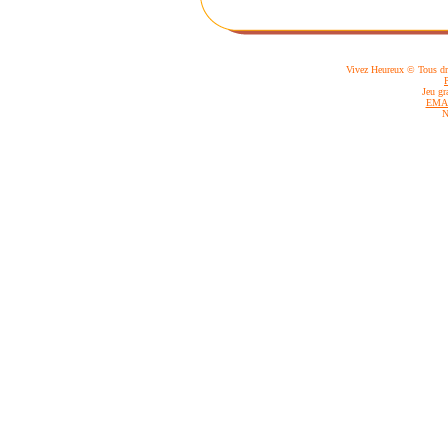
Vivez Heureux © Tous dro
Jeu gr
EMA
N