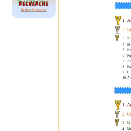
Recherche avancée
1
A
2
U
3
M
4
Ma
5
Ke
6
Pu
7
An
8
Fa
9
Ch
10
Ad
1
A
2
Un
3
Ma
4
Ma