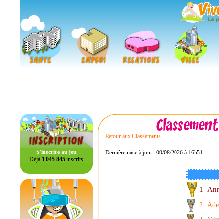
Retour aux Classements
S'inscrire au jeu
Dernière mise à jour : 09/08/2026 à 16h51
Déjà
1 045 845
inscrits
1
An
2
Ade
3
Mir