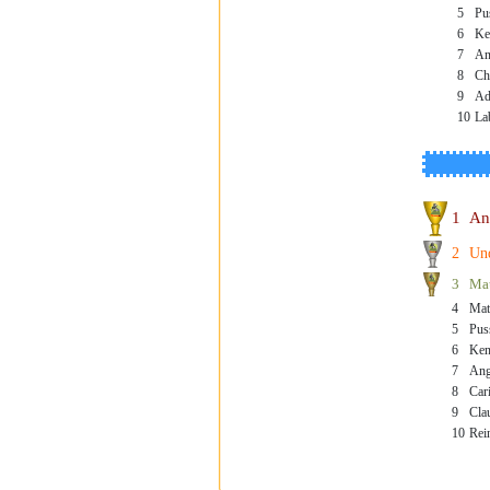
5
Pu
6
Ke
7
An
8
Ch
9
Ad
10
La
1
An
2
Un
3
Ma
4
Mat
5
Pus
6
Ken
7
Ang
8
Cari
9
Cla
10
Rei