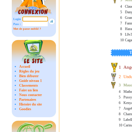
4
Cla
5
Dan
6
Gra
Login :
7
Fan
Pass :
8
Har
Mot de passe oublié ?
9
L0v
10
Caga
T
Accueil
1
Ang
Règles du jeu
Bien débuter
2
Undu
Guide niveau 1
3
Mau
Classements
Faire un lien
4
Math
Nous contacter
5
Puss
Partenaires
6
Keny
Histoire du site
7
Ange
Goodies
8
Charn
9
Label
10
Carina